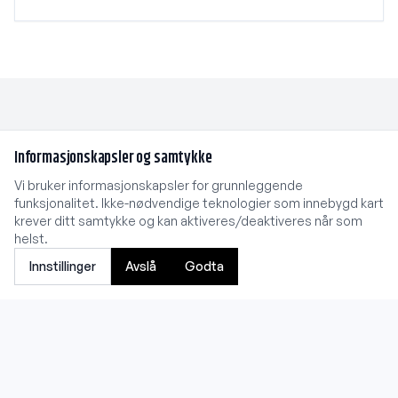
Informasjonskapsler og samtykke
Vi bruker informasjonskapsler for grunnleggende
funksjonalitet. Ikke-nødvendige teknologier som innebygd kart
krever ditt samtykke og kan aktiveres/deaktiveres når som
helst.
Kart krever samtykke
Innstillinger
Avslå
Godta
For å vise Google Maps må du godta funksjonelle
informasjonskapsler.
Åpne samtykkeinnstillinger