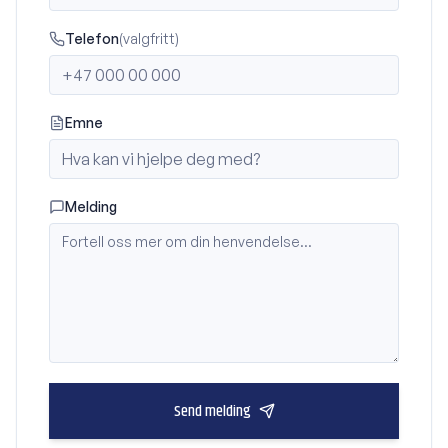
Telefon
(valgfritt)
Emne
Melding
Send melding